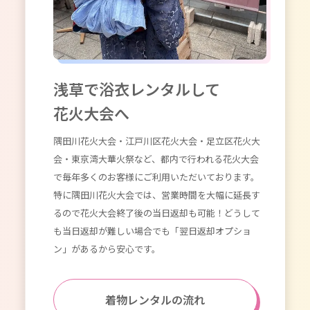
えてみま
ったヘ
も、親
式の時
アシスト
レンタ
も可能
浅草で浴衣レンタルして
花火大会へ
隅田川花火大会・江戸川区花火大会・足立区花火大
会・東京湾大華火祭など、都内で行われる花火大会
で毎年多くのお客様にご利用いただいております。
特に隅田川花火大会では、営業時間を大幅に延長す
るので花火大会終了後の当日返却も可能！どうして
も当日返却が難しい場合でも「翌日返却オプショ
ン」があるから安心です。
着物レンタルの流れ