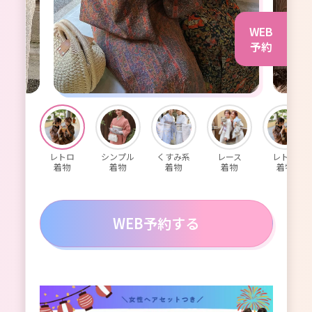
WEB
予約
レース
レトロ
シンプル
くすみ系
レース
レトロ
着物
着物
着物
着物
着物
着物
WEB予約する