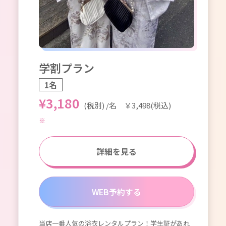
学割プラン
カ
1名
2
¥3,180
¥6
(税別) /名 ￥3,498(税込)
)
詳細を見る
WEB予約する
当店一番人気の浴衣レンタルプラン！学生証があれ
浅草
トが付