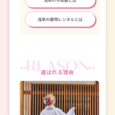
浅草の着物レンタルとは
選ばれる理由
浅草
浅草
したくな
当店は