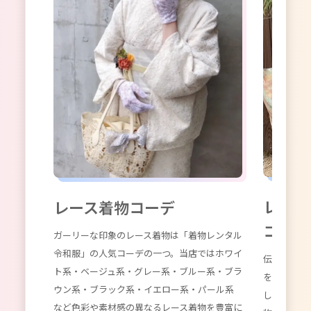
ンや最
コーデ
レトロ
レース着物コーデ
コーデ
ガーリーな印象のレース着物は「着物レンタル
令和服」の人気コーデの一つ。当店ではホワイ
伝統的な印
ト系・ベージュ系・グレー系・ブルー系・ブラ
を合わせる
ウン系・ブラック系・イエロー系・パール系
しか取り扱
など色彩や素材感の異なるレース着物を豊富に