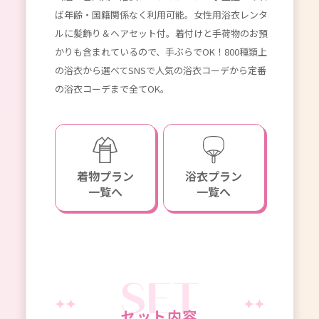
ば年齢・国籍関係なく利用可能。女性用浴衣レンタ
るよ
れてい
ルに髪飾り＆ヘアセット付。着付けと手荷物のお預
め。
0種類以
かりも含まれているので、手ぶらでOK！800種類上
価格
無限
の浴衣から選べてSNSで人気の浴衣コーデから定番
名分
コーデ
の浴衣コーデまで全てOK。
料。
着物プラン
浴衣プラン
一覧へ
一覧へ
セット内容