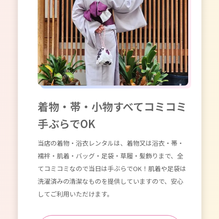
の着付け師
慣れな
。お手頃
地であ
達・カッ
大変良
用いただ
便利に
からのお
着物・帯・小物すべてコミコミ
手ぶらでOK
当店の着物・浴衣レンタルは、着物又は浴衣・帯・
襦袢・肌着・バッグ・足袋・草履・髪飾りまで、全
てコミコミなので当日は手ぶらでOK！肌着や足袋は
洗濯済みの清潔なものを提供していますので、安心
してご利用いただけます。