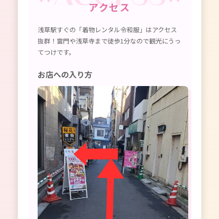
アクセス
浅草駅すぐの「着物レンタル令和服」はアクセス
抜群！雷門や浅草寺まで徒歩1分なので観光にうっ
てつけです。
お店への入り方
S