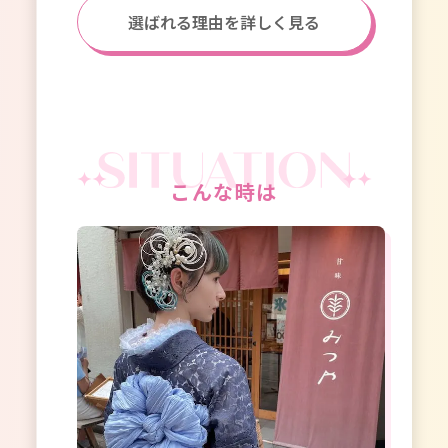
選ばれる理由を詳しく見る
こんな時は
成
着
店は浅草
浅草着
着物をレ
袴レン
定番の着
式・髪
も絵にな
加え、
でも、せ
成人式