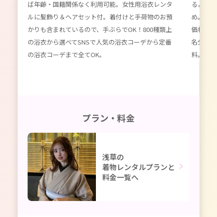
ば年齢・国籍関係なく利用可能。女性用浴衣レンタ
るよりず
てい
ルに髪飾り＆ヘアセット付。着付けと手荷物のお預
め。数百
種類以
かりも含まれているので、手ぶらでOK！800種類上
価格。女
限
の浴衣から選べてSNSで人気の浴衣コーデから定番
名分のレ
ーデ
の浴衣コーデまで全てOK。
料。かわ
プラン・料金
浅草の
着物レンタルプランと
料金一覧へ