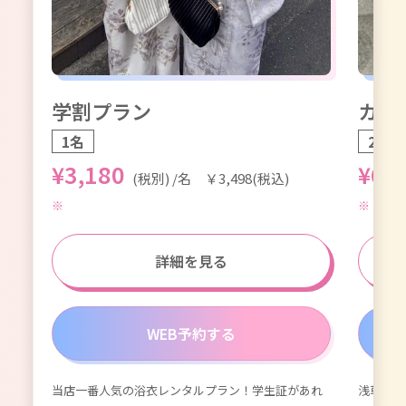
学割プラン
カッ
1名
2名1
¥3,180
¥6,
(税別) /名 ￥3,498(税込)
詳細を見る
WEB予約する
当店一番人気の浴衣レンタルプラン！学生証があれ
浅草浴衣
が付