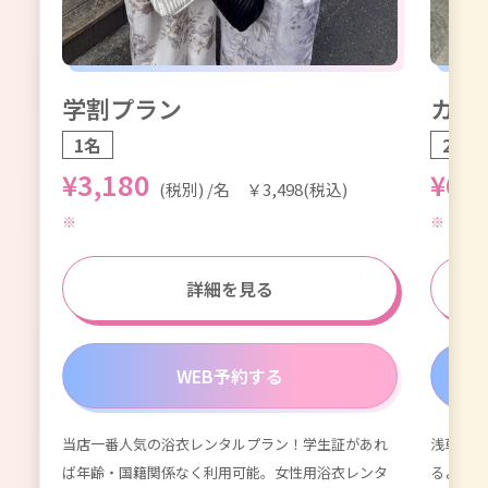
学割プラン
カッ
1名
2名1
¥3,180
¥6,
(税別) /名 ￥3,498(税込)
詳細を見る
WEB予約する
当店一番人気の浴衣レンタルプラン！学生証があれ
浅草浴衣
が付
ば年齢・国籍関係なく利用可能。女性用浴衣レンタ
るよりず
てい