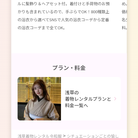
ルに髪飾り＆ヘアセット付。着付けと手荷物のお預
め。数百
種類以
かりも含まれているので、手ぶらでOK！800種類上
価格。女
限
の浴衣から選べてSNSで人気の浴衣コーデから定番
名分のレ
ーデ
の浴衣コーデまで全てOK。
料。かわ
プラン・料金
浅草の
着物レンタルプランと
料金一覧へ
>
浅草着物レンタル令和服
シチュエーションごとの愉し