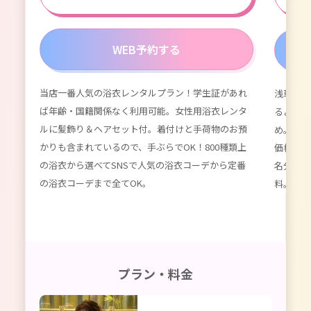
WEB予約する
当店一番人気の浴衣レンタルプラン！学生証があれ
浅草浴衣
が付
ば年齢・国籍関係なく利用可能。女性用浴衣レンタ
るよりず
てい
ルに髪飾り＆ヘアセット付。着付けと手荷物のお預
め。数百
種類以
かりも含まれているので、手ぶらでOK！800種類上
価格。女
限
の浴衣から選べてSNSで人気の浴衣コーデから定番
名分のレ
ーデ
の浴衣コーデまで全てOK。
料。かわ
プラン・料金