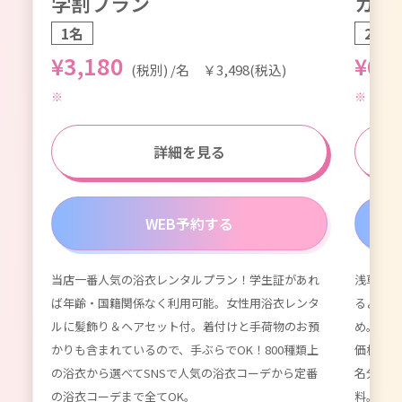
学割プラン
カッ
1名
2名1
¥3,180
¥6,
(税別) /名 ￥3,498(税込)
詳細を見る
WEB予約する
当店一番人気の浴衣レンタルプラン！学生証があれ
浅草浴衣
が付
ば年齢・国籍関係なく利用可能。女性用浴衣レンタ
るよりず
てい
ルに髪飾り＆ヘアセット付。着付けと手荷物のお預
め。数百
種類以
かりも含まれているので、手ぶらでOK！800種類上
価格。女
限
の浴衣から選べてSNSで人気の浴衣コーデから定番
名分のレ
ーデ
の浴衣コーデまで全てOK。
料。かわ