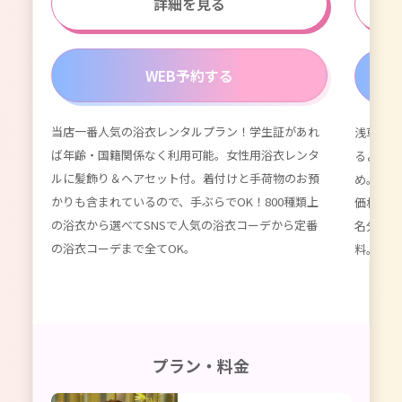
詳細を見る
WEB予約する
当店一番人気の浴衣レンタルプラン！学生証があれ
浅草浴衣
が付
ば年齢・国籍関係なく利用可能。女性用浴衣レンタ
るよりず
てい
ルに髪飾り＆ヘアセット付。着付けと手荷物のお預
め。数百
種類以
かりも含まれているので、手ぶらでOK！800種類上
価格。女
限
の浴衣から選べてSNSで人気の浴衣コーデから定番
名分のレ
ーデ
の浴衣コーデまで全てOK。
料。かわ
プラン・料金