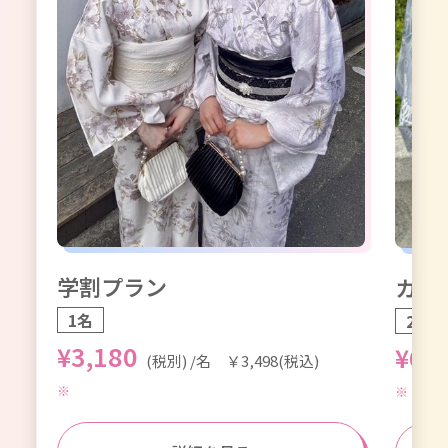
学割プラン
カッ
1名
2名1
¥3,180
¥6,
(税別) /名 ￥3,498(税込)