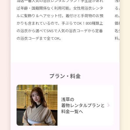
当店一番人気の浴衣レンタルプラン！学生証があれ
浅草浴衣
が付
ば年齢・国籍関係なく利用可能。女性用浴衣レンタ
るよりず
てい
ルに髪飾り＆ヘアセット付。着付けと手荷物のお預
め。数百
種類以
かりも含まれているので、手ぶらでOK！800種類上
価格。女
限
の浴衣から選べてSNSで人気の浴衣コーデから定番
名分のレ
ーデ
の浴衣コーデまで全てOK。
料。かわ
プラン・料金
浅草の
着物レンタルプランと
料金一覧へ