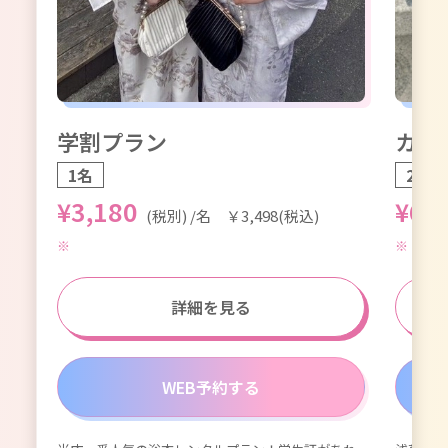
学割プラン
カッ
1名
2名1
¥3,180
¥6,
(税別) /名 ￥3,498(税込)
詳細を見る
WEB予約する