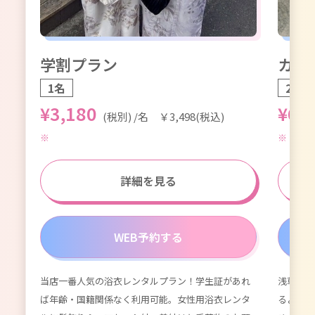
学割プラン
カッ
1名
2名1
¥3,180
¥6,
(税別) /名 ￥3,498(税込)
詳細を見る
WEB予約する
当店一番人気の浴衣レンタルプラン！学生証があれ
浅草浴衣
が付
ば年齢・国籍関係なく利用可能。女性用浴衣レンタ
るよりず
てい