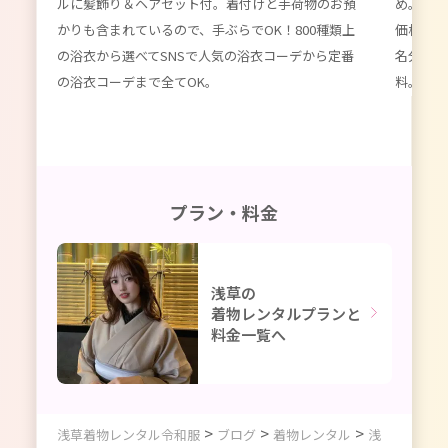
ルに髪飾り＆ヘアセット付。着付けと手荷物のお預
め。数百
種類以
かりも含まれているので、手ぶらでOK！800種類上
価格。女
限
の浴衣から選べてSNSで人気の浴衣コーデから定番
名分のレ
ーデ
の浴衣コーデまで全てOK。
料。かわ
プラン・料金
浅草の
着物レンタルプランと
料金一覧へ
>
>
>
浅草着物レンタル令和服
ブログ
着物レンタル
浅