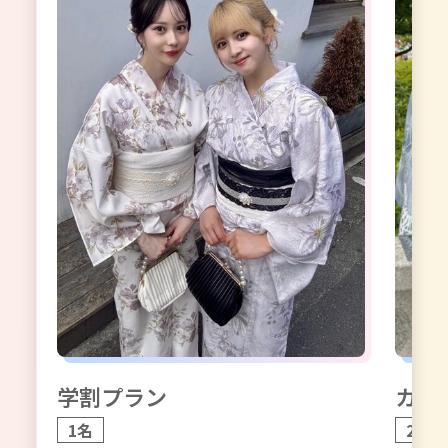
学割プラン
カッ
1名
2名1