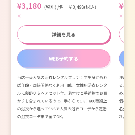
¥3,180
¥6,
(税別) /名 ￥3,498(税込)
詳細を見る
WEB予約する
当店一番人気の浴衣レンタルプラン！学生証があれ
浅草浴衣
が付
ば年齢・国籍関係なく利用可能。女性用浴衣レンタ
るよりず
てい
ルに髪飾り＆ヘアセット付。着付けと手荷物のお預
め。数百
種類以
かりも含まれているので、手ぶらでOK！800種類上
価格。女
限
の浴衣から選べてSNSで人気の浴衣コーデから定番
名分のレ
ーデ
の浴衣コーデまで全てOK。
料。かわ