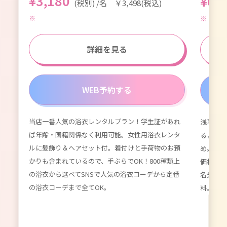
¥3,180
¥6,
(税別) /名 ￥3,498(税込)
詳細を見る
WEB予約する
当店一番人気の浴衣レンタルプラン！学生証があれ
浅草浴衣
が付
ば年齢・国籍関係なく利用可能。女性用浴衣レンタ
るよりず
てい
ルに髪飾り＆ヘアセット付。着付けと手荷物のお預
め。数百
種類以
かりも含まれているので、手ぶらでOK！800種類上
価格。女
限
の浴衣から選べてSNSで人気の浴衣コーデから定番
名分のレ
ーデ
の浴衣コーデまで全てOK。
料。かわ