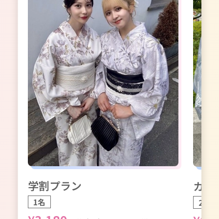
学割プラン
カッ
1名
2名1