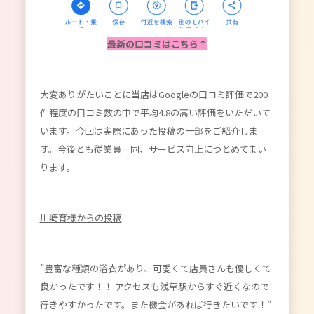
最新の口コミはこちら↑
大変ありがたいことに当店はGoogleの口コミ評価で200
件程度の口コミ数の中で平均4.8の高い評価をいただいて
います。今回は実際にあった投稿の一部をご紹介しま
す。今後とも従業員一同、サービス向上につとめてまい
ります。
川崎育様からの投稿
”
豊富な種類の浴衣があり、可愛くて店員さんも優しくて
良かったです！！ アクセスも浅草駅からすぐ近くなので
行きやすかったです。また機会があれば行きたいです！”