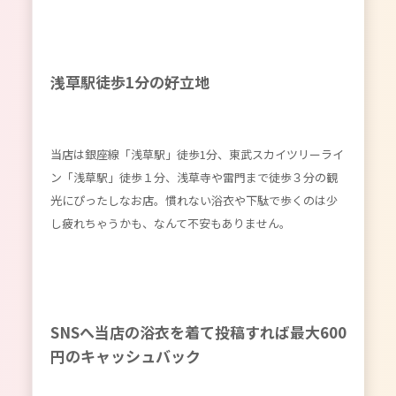
浅草駅徒歩1分の好立地
当店は銀座線「浅草駅」徒歩1分、東武スカイツリーライ
ン「浅草駅」徒歩１分、浅草寺や雷門まで徒歩３分の観
光にぴったしなお店。慣れない浴衣や下駄で歩くのは少
し疲れちゃうかも、なんて不安もありません。
SNSへ当店の浴衣を着て投稿すれば最大600
円のキャッシュバック