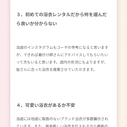
３、初めての浴衣レンタルだから何を選んだ
ら良いか分からない
当店のインスタグラムもコーデの参考になると思います
が、できれば着付け師さんにアドバイスしてもらいたい
って方もいると思います。店内の状況にもよりますが、
皆さんに合った浴衣を提案させていただきます。
４、
可愛い浴衣があるか不安
当店には他店に取扱のないブランド浴衣が多数展示され
ています。また、毎年新しい浴衣を仕入れるから最新の