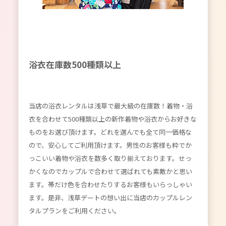
浴衣在庫数500種類以上
当店の浴衣レンタルは
浅草で最大級の在庫数！着物・浴
衣を合わせて500種類以上の新作着物や浴衣からお好きな
ものをお選び頂けます。どれを選んでも全て同一価格な
ので、安心してご利用頂けます。男性のお客様も粋でか
っこいい着物や浴衣を数多く取り揃えております。せっ
かくなのでカップルで合わせて選ばれても素敵かと思い
ます。帯だけ色を合わせたりするお客様もいらっしゃい
ます。是非、浅草デートの想い出に当店のカップルレン
タルプランをご利用ください。