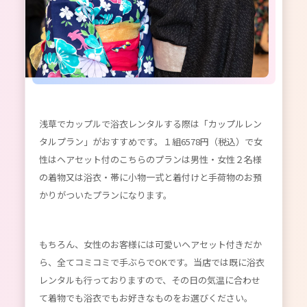
浅草でカップルで浴衣レンタルする際は「カップルレン
タルプラン」がおすすめです。
１組6578円（税込）で女
性はヘアセット付
の
こちらのプランは男性・女性２名様
の着物又は浴衣・帯に小物一式と着付けと手荷物のお預
かりがついたプランになります。
もちろん、女性のお客様には可愛いヘアセット付きだか
ら、全てコミコミで手ぶらでOKです。当店では既に浴衣
レンタルも行っておりますので、その日の気温に合わせ
て着物でも浴衣でもお好きなものをお選びください。