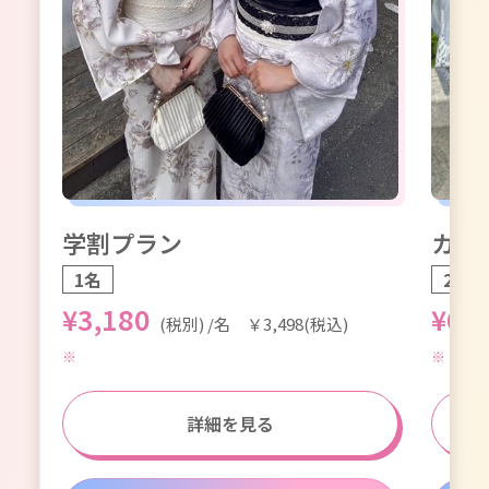
学割プラン
カッ
1名
2名1
¥3,180
¥6,
(税別) /名 ￥3,498(税込)
詳細を見る