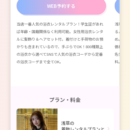
WEB予約する
当店一番人気の浴衣レンタルプラン！学生証があれ
浅草浴衣
が付
ば年齢・国籍関係なく利用可能。女性用浴衣レンタ
るよりず
てい
ルに髪飾り＆ヘアセット付。着付けと手荷物のお預
め。数百
種類以
かりも含まれているので、手ぶらでOK！800種類上
価格。女
限
の浴衣から選べてSNSで人気の浴衣コーデから定番
名分のレ
ーデ
の浴衣コーデまで全てOK。
料。かわ
プラン・料金
浅草の
着物レンタルプランと