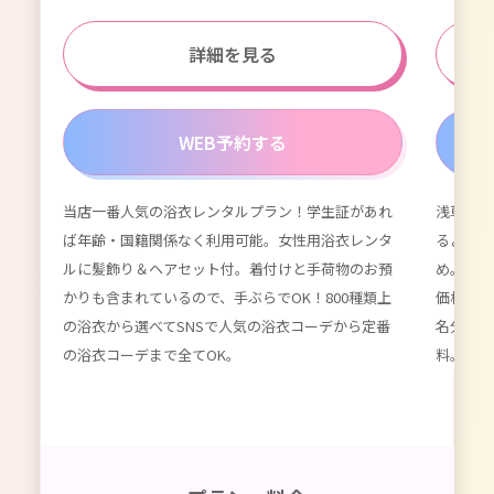
詳細を見る
WEB予約する
当店一番人気の浴衣レンタルプラン！学生証があれ
浅草浴衣
が付
ば年齢・国籍関係なく利用可能。女性用浴衣レンタ
るよりず
てい
ルに髪飾り＆ヘアセット付。着付けと手荷物のお預
め。数百
種類以
かりも含まれているので、手ぶらでOK！800種類上
価格。女
限
の浴衣から選べてSNSで人気の浴衣コーデから定番
名分のレ
ーデ
の浴衣コーデまで全てOK。
料。かわ