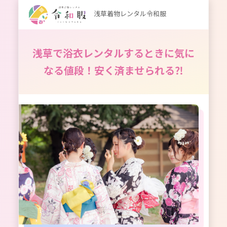
浅草着物レンタル令和服
浅草で浴衣レンタルするときに気に
なる値段！安く済ませられる⁈