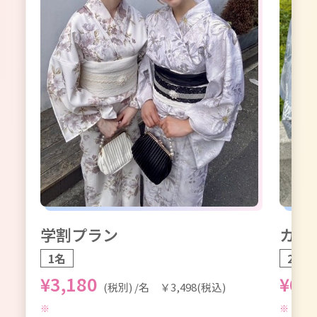
学割プラン
カッ
1名
2名1
¥3,180
¥6,
(税別) /名 ￥3,498(税込)