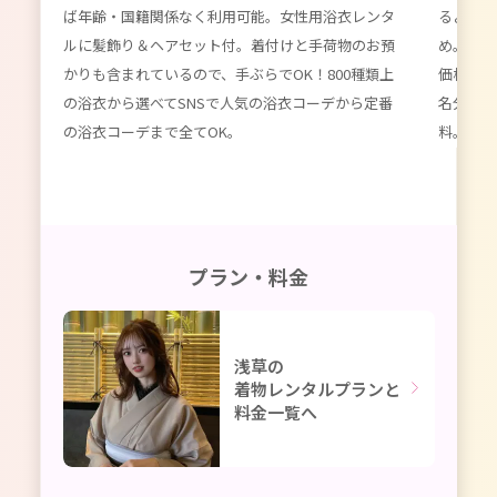
ば年齢・国籍関係なく利用可能。女性用浴衣レンタ
るよりず
てい
ルに髪飾り＆ヘアセット付。着付けと手荷物のお預
め。数百
種類以
かりも含まれているので、手ぶらでOK！800種類上
価格。女
限
の浴衣から選べてSNSで人気の浴衣コーデから定番
名分のレ
ーデ
の浴衣コーデまで全てOK。
料。かわ
プラン・料金
浅草の
着物レンタルプランと
料金一覧へ