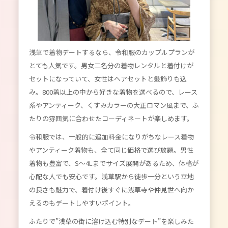
浅草で着物デートするなら、令和服のカップルプランが
とても人気です。男女二名分の着物レンタルと着付けが
セットになっていて、女性はヘアセットと髪飾りも込
み。800着以上の中から好きな着物を選べるので、レース
系やアンティーク、くすみカラーの大正ロマン風まで、ふ
たりの雰囲気に合わせたコーディネートが楽しめます。
令和服では、一般的に追加料金になりがちなレース着物
やアンティーク着物も、全て同じ価格で選び放題。男性
着物も豊富で、S～4Lまでサイズ展開があるため、体格が
心配な人でも安心です。浅草駅から徒歩一分という立地
の良さも魅力で、着付け後すぐに浅草寺や仲見世へ向か
えるのもデートしやすいポイント。
ふたりで”浅草の街に溶け込む特別なデート”を楽しみた