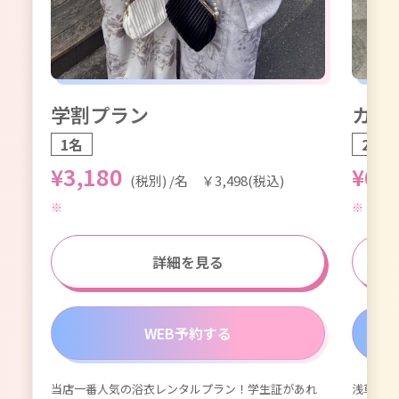
学割プラン
カッ
1名
2名1
¥3,180
¥6,
(税別) /名 ￥3,498(税込)
詳細を見る
WEB予約する
当店一番人気の浴衣レンタルプラン！学生証があれ
浅草浴衣
が付